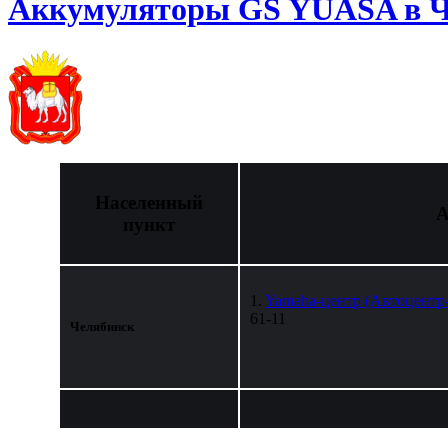
Аккумуляторы GS YUASA в Ч
Населенный
А
пункт
1.
Yamaha-центр (Автоцентр
61-11
Челябинск