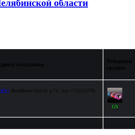
елябинской области
Товарная
дреса магазинов
группа
-Юг)
, Копейское шоссе, д.73, тел. +7 (351)778-
GS