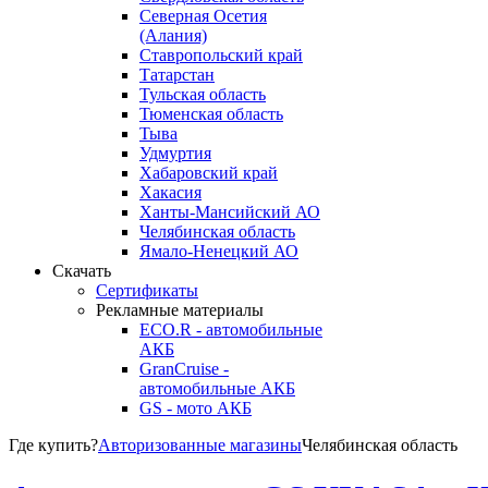
Северная Осетия
(Алания)
Ставропольский край
Татарстан
Тульская область
Тюменская область
Тыва
Удмуртия
Хабаровский край
Хакасия
Ханты-Мансийский АО
Челябинская область
Ямало-Ненецкий АО
Скачать
Сертификаты
Рекламные материалы
ECO.R - автомобильные
АКБ
GranCruise -
автомобильные АКБ
GS - мото АКБ
Где купить?
Авторизованные магазины
Челябинская область