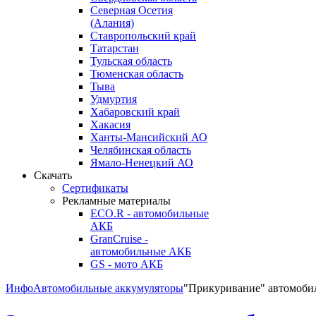
Северная Осетия
(Алания)
Ставропольский край
Татарстан
Тульская область
Тюменская область
Тыва
Удмуртия
Хабаровский край
Хакасия
Ханты-Мансийский АО
Челябинская область
Ямало-Ненецкий АО
Скачать
Сертификаты
Рекламные материалы
ECO.R - автомобильные
АКБ
GranCruise -
автомобильные АКБ
GS - мото АКБ
Инфо
Автомобильные аккумуляторы
"Прикуривание" автомоби