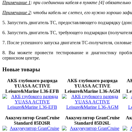
Примечание 1
: при соединении кабеля в пункте [4] обязатель
Примечание 2
: чтобы кабель не слетел, его нужно хорошо зафи
5. Запустить двигатель ТС, предоставляющего подзарядку (доно
6. Запустить двигатель ТС, требующего подзарядки (получателя
7. После успешного запуска двигателя ТС-получателя, силовые ка
8. Вы можете провести тестирование и диагностику пробл
сервисном центре.
Новые
товары
АКБ глубокого разряда
АКБ глубокого разряда
АК
YUASA ACTIVE
YUASA ACTIVE
Leisure&Marine L36-EFB
Leisure&Marine L36-AGМ
Le
Аккумулятор GranCruise
Аккумулятор GranCruise
Ак
Standard 85D26R
Standard 85D26L