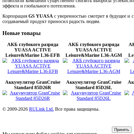
позволили компании существенно снизить выбросы углекислого
эффекта и глобального потепления.
Корпорация
GS YUASA
с уверенностью смотрит в будущее и с
создаваемый продукт приносил радость людям.
Новые
товары
АКБ глубокого разряда
АКБ глубокого разряда
АК
YUASA ACTIVE
YUASA ACTIVE
Leisure&Marine L36-EFB
Leisure&Marine L36-AGМ
Le
Аккумулятор GranCruise
Аккумулятор GranCruise
Ак
Standard 85D26R
Standard 85D26L
© 2009-2026
RULink Ltd.
Все права защищены.
Принять
Мы используем файлы cookies для улучшения