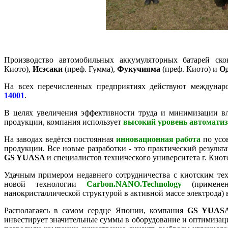
Производство автомобильных аккумуляторных батарей ск
Киото),
Исэсаки
(преф. Гумма),
Фукучияма
(преф. Киото) и
О
На всех перечисленных предприятиях действуют междунар
14001
.
В целях увеличения эффективности труда и минимизации вл
продукции, компания использует
высокий уровень автомати
На заводах ведётся постоянная
инновационная работа
по усо
продукции. Все новые разработки - это практический резуль
GS YUASA
и специалистов технического университета г. Киот
Удачным примером недавнего сотрудничества с киотским те
новой технологии
Carbon.NANO.Technology
(применен
нанокристаллической структурой в активной массе электрода)
Располагаясь в самом сердце Японии, компания
GS YUAS
инвестирует значительные суммы в оборудование и оптимизац