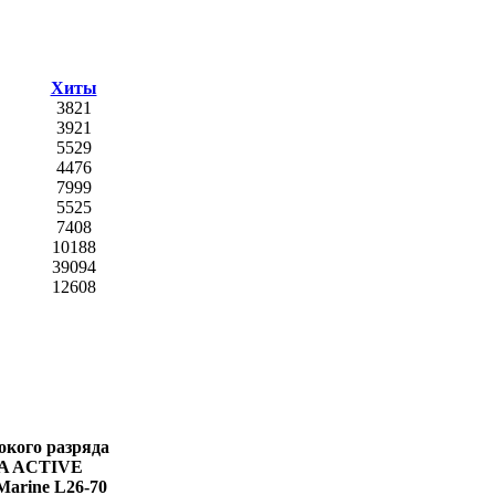
Хиты
3821
3921
5529
4476
7999
5525
7408
10188
39094
12608
окого разряда
A ACTIVE
Marine L26-70