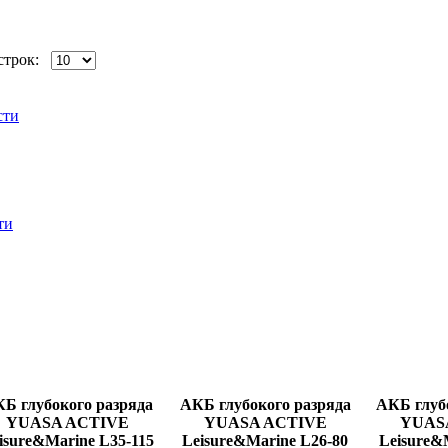
строк:
сти
ти
Б глубокого разряда
АКБ глубокого разряда
АКБ глуб
YUASA ACTIVE
YUASA ACTIVE
YUAS
isure&Marine L35-115
Leisure&Marine L26-80
Leisure&