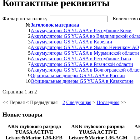
Контактные реквизиты
Фильтр по заголовку
Количество 
№
Заголовок материала
1
Аккумуляторы GS YUASA в Республике Коми
2
Аккумуляторы GS YUASA во Владимирской обла
3
Аккумуляторы GS YUASA в Карелии
4
Аккумуляторы GS YUASA в Ямало-Ненецком АО
5
Аккумуляторы GS YUASA в Мурманской области
6
Аккумуляторы GS YUASA в Республике Тыва
7
Аккумуляторы GS YUASA в Рязанской области
8
Аккумуляторы GS YUASA в Волгоградской облас
9
Официальные дилеры GS YUASA в России
10
Официальные дилеры GS YUASA в Казахстане
Страница 1 из 2
<<
Первая
<
Предыдущая
1
2
Следующая
>
Последняя
>>
Новые
товары
АКБ глубокого разряда
АКБ глубокого разряда
АК
YUASA ACTIVE
YUASA ACTIVE
Leisure&Marine L36-EFB
Leisure&Marine L36-AGМ
Le