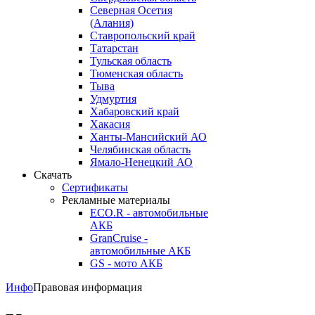
Северная Осетия
(Алания)
Ставропольский край
Татарстан
Тульская область
Тюменская область
Тыва
Удмуртия
Хабаровский край
Хакасия
Ханты-Мансийский АО
Челябинская область
Ямало-Ненецкий АО
Скачать
Сертификаты
Рекламные материалы
ECO.R - автомобильные
АКБ
GranCruise -
автомобильные АКБ
GS - мото АКБ
Инфо
Правовая информация