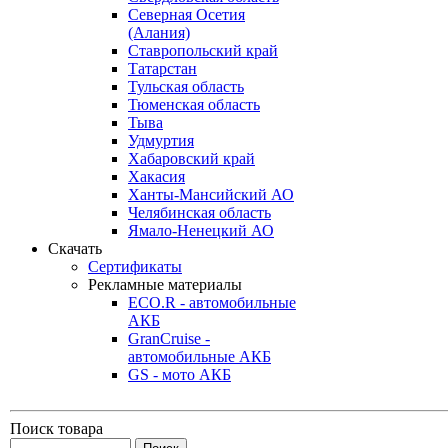
Северная Осетия
(Алания)
Ставропольский край
Татарстан
Тульская область
Тюменская область
Тыва
Удмуртия
Хабаровский край
Хакасия
Ханты-Мансийский АО
Челябинская область
Ямало-Ненецкий АО
Скачать
Сертификаты
Рекламные материалы
ECO.R - автомобильные
АКБ
GranCruise -
автомобильные АКБ
GS - мото АКБ
Поиск товара