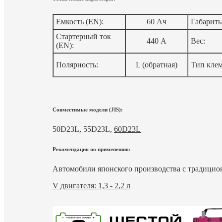
Емкость (EN):
60 Ач
Габариты
Стартерный ток
440 А
Вес:
(EN):
Полярность:
L (обратная)
Тип кле
Совместимые модели (JIS):
50D23L, 55D23L,
60D23L
Рекомендация по применению:
Автомобили японского производства с традицио
V двигателя: 1,3 - 2,2 л