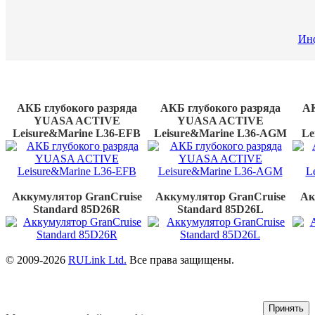
Инф
Новые
товары
АКБ глубокого разряда
АКБ глубокого разряда
АК
YUASA ACTIVE
YUASA ACTIVE
Leisure&Marine L36-EFB
Leisure&Marine L36-AGМ
Le
Аккумулятор GranCruise
Аккумулятор GranCruise
Ак
Standard 85D26R
Standard 85D26L
© 2009-2026
RULink Ltd.
Все права защищены.
Принять