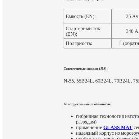
Емкость (EN):
35 Ач
Стартерный ток
340 А
(EN):
Полярность:
L (обратн
Совместимые модели (JIS):
N-55, 55B24L, 60
B24L,
70
B24L,
75
Конструктивные особенности:
гибридная технология изгот
разрядам)
применение
GLASS MAT
се
надежный корпус из морозоу
пробки с пламегасителями (в