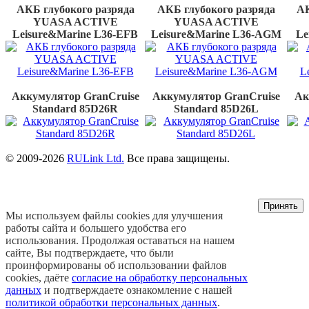
АКБ глубокого разряда
АКБ глубокого разряда
АК
YUASA ACTIVE
YUASA ACTIVE
Leisure&Marine L36-EFB
Leisure&Marine L36-AGМ
Le
Аккумулятор GranCruise
Аккумулятор GranCruise
Ак
Standard 85D26R
Standard 85D26L
© 2009-2026
RULink Ltd.
Все права защищены.
Принять
Мы используем файлы cookies для улучшения
работы сайта и большего удобства его
использования. Продолжая оставаться на нашем
сайте, Вы подтверждаете, что были
проинформированы об использовании файлов
cookies, даёте
согласие на обработку персональных
данных
и подтверждаете ознакомление с нашей
политикой обработки персональных данных
.