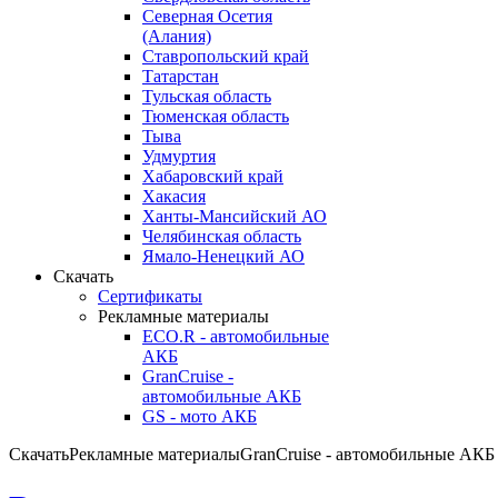
Северная Осетия
(Алания)
Ставропольский край
Татарстан
Тульская область
Тюменская область
Тыва
Удмуртия
Хабаровский край
Хакасия
Ханты-Мансийский АО
Челябинская область
Ямало-Ненецкий АО
Скачать
Сертификаты
Рекламные материалы
ECO.R - автомобильные
АКБ
GranCruise -
автомобильные АКБ
GS - мото АКБ
Скачать
Рекламные материалы
GranCruise - автомобильные АКБ